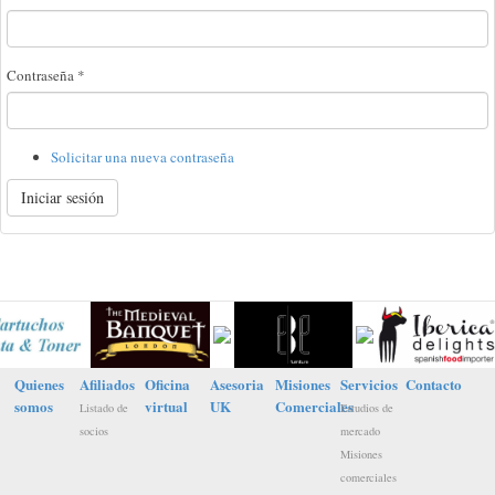
Contraseña
*
Solicitar una nueva contraseña
Iniciar sesión
Quienes
Afiliados
Oficina
Asesoria
Misiones
Servicios
Contacto
somos
virtual
UK
Comerciales
Listado de
Estudios de
socios
mercado
Misiones
comerciales