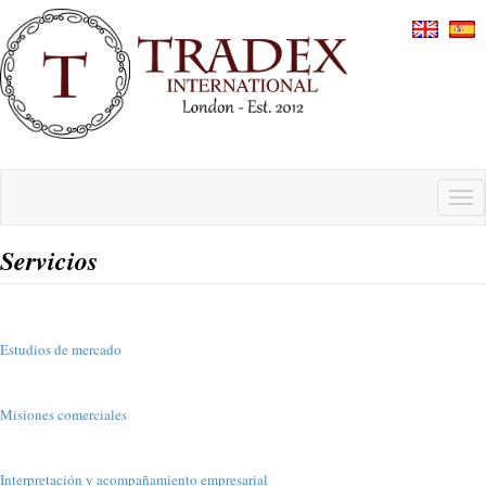
Pasar
al
contenido
principal
Tog
navi
Servicios
Estudios de mercado
Misiones comerciales
Interpretación y acompañamiento empresarial